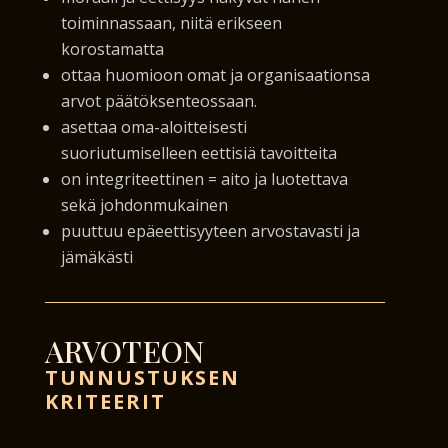
toiminnassaan, niitä erikseen
korostamatta
ottaa huomioon omat ja organisaationsa
arvot päätöksenteossaan.
asettaa oma-aloitteisesti
suoriutumiselleen eettisiä tavoitteita
on integriteettinen = aito ja luotettava
sekä johdonmukainen
puuttuu epäeettisyyteen arvostavasti ja
jämäkästi
ARVOTEON
TUNNUSTUKSEN
KRITEERIT