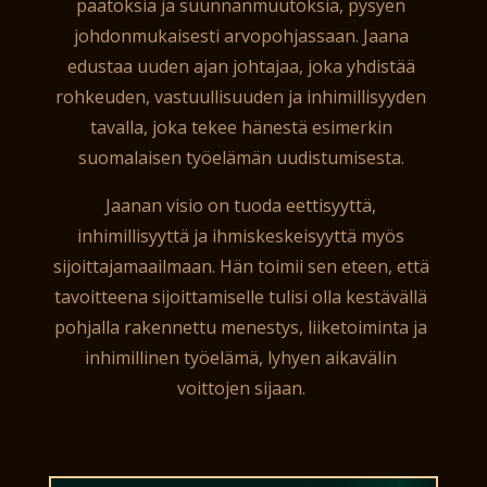
päätöksiä ja suunnanmuutoksia, pysyen
johdonmukaisesti arvopohjassaan.
Jaana
edustaa uuden ajan johtajaa, joka yhdistää
rohkeuden, vastuullisuuden ja inhimillisyyden
tavalla, joka tekee hänestä esimerkin
suomalaisen
työelämän uudistumisesta.
Jaanan visio on tuoda eettisyyttä,
inhimillisyyttä ja ihmiskeskeisyyttä myös
sijoittajamaailmaan.
Hän toimii sen eteen, että
tavoitteena sijoittamiselle tulisi olla kestävällä
pohjalla rakennettu menestys, liiketoiminta ja
inhimillinen työelämä,
lyhyen aikavälin
voittojen sijaan.