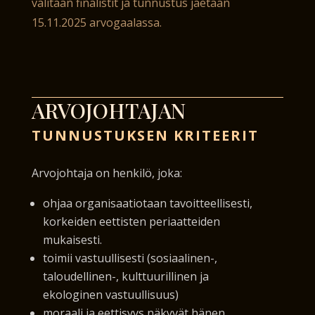
valitaan finalistit ja tunnustus jaetaan
15.11.2025 arvogaalassa.
ARVOJOHTAJAN
TUNNUSTUKSEN KRITEERIT
Arvojohtaja on henkilö, joka:
ohjaa organisaatiotaan tavoitteellisesti,
korkeiden eettisten periaatteiden
mukaisesti.
toimii vastuullisesti (sosiaalinen-,
taloudellinen-, kulttuurillinen ja
ekologinen vastuullisuus)
moraali ja eettisyys näkyvät hänen